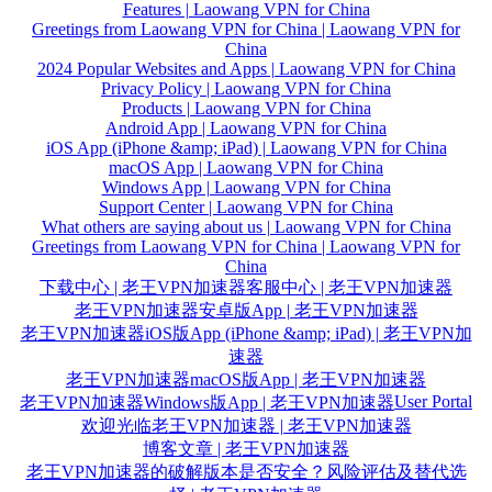
Features | Laowang VPN for China
Greetings from Laowang VPN for China | Laowang VPN for
China
2024 Popular Websites and Apps | Laowang VPN for China
Privacy Policy | Laowang VPN for China
Products | Laowang VPN for China
Android App | Laowang VPN for China
iOS App (iPhone &amp; iPad) | Laowang VPN for China
macOS App | Laowang VPN for China
Windows App | Laowang VPN for China
Support Center | Laowang VPN for China
What others are saying about us | Laowang VPN for China
Greetings from Laowang VPN for China | Laowang VPN for
China
下载中心 | 老王VPN加速器
客服中心 | 老王VPN加速器
老王VPN加速器安卓版App | 老王VPN加速器
老王VPN加速器iOS版App (iPhone &amp; iPad) | 老王VPN加
速器
老王VPN加速器macOS版App | 老王VPN加速器
User Portal
老王VPN加速器Windows版App | 老王VPN加速器
欢迎光临老王VPN加速器 | 老王VPN加速器
博客文章 | 老王VPN加速器
老王VPN加速器的破解版本是否安全？风险评估及替代选