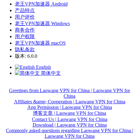
老王VPN加速器 Android
产品特点
用户评价
老王VPN加速器 Windows
商务合作
用户权限
老王VPN加速器 macOS
隐私条款
版本: 6.0.0
English
简体中文
Greetings from Laowang VPN for China | Laowang VPN for
China
Affiliates &amp; Cooperation | Laowang VPN for China
App Permission | Laowang VPN for China
博客文章 | Laowang VPN for China
Contact Us | Laowang VPN for China
Download | Laowang VPN for China
Commonly asked questions regarding Laowang VPN for China |
Laowang VPN for China